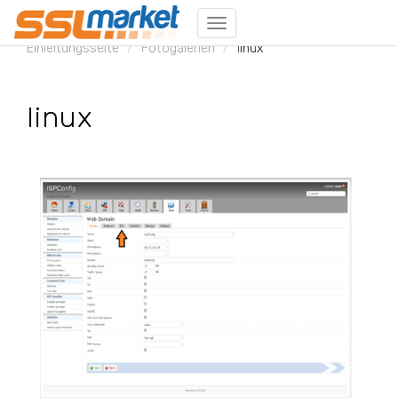
Menu
Einleitungsseite
Fotogalerien
linux
linux